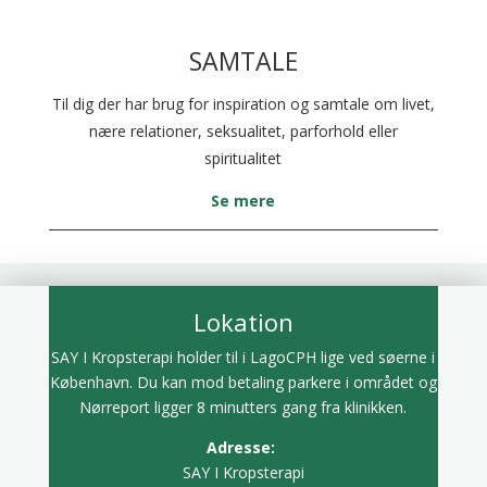
SAMTALE
Til dig der har brug for inspiration og samtale om livet,
nære relationer, seksualitet, parforhold eller
spiritualitet
Se mere
Lokation
SAY I Kropsterapi holder til i LagoCPH lige ved søerne i
København. Du kan mod betaling parkere i området og
Nørreport ligger 8 minutters gang fra klinikken.
Adresse:
SAY I Kropsterapi