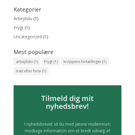
Kategorier
Arbejdsliv
(1)
Frygt
(1)
Uncategorized
(1)
Mest populære
arbejdsliv
(1)
Frygt
(1)
kroppens fortællinger
(1)
træt efter ferie
(1)
Tilmeld dig mit
nyhedsbrev!
I nyhedsbrevet vil du med jævne mellemrum
modtage information om et bredt udvalg af