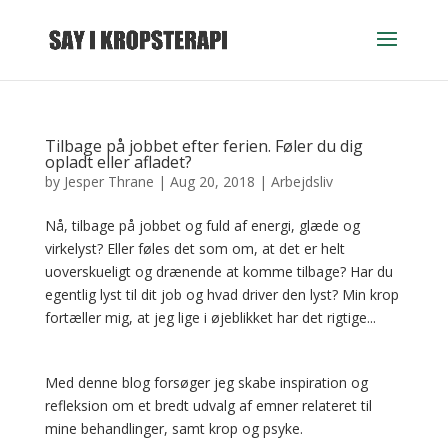
Tilbage på jobbet efter ferien. Føler du dig
opladt eller afladet?
by
Jesper Thrane
|
Aug 20, 2018
|
Arbejdsliv
Nå, tilbage på jobbet og fuld af energi, glæde og
virkelyst? Eller føles det som om, at det er helt
uoverskueligt og drænende at komme tilbage? Har du
egentlig lyst til dit job og hvad driver den lyst? Min krop
fortæller mig, at jeg lige i øjeblikket har det rigtige...
Med denne blog forsøger jeg skabe inspiration og
refleksion om et bredt udvalg af emner relateret til
mine behandlinger, samt krop og psyke.